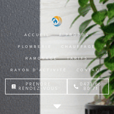
ACCUEIL
À PROPOS
PLOMBERIE
CHAUFFAGE
RAMONAGE
TARIFS
RAYON D’ACTIVITÉ
CONTACT
PRENDRE
0473 66
RENDEZ-VOUS
80 71