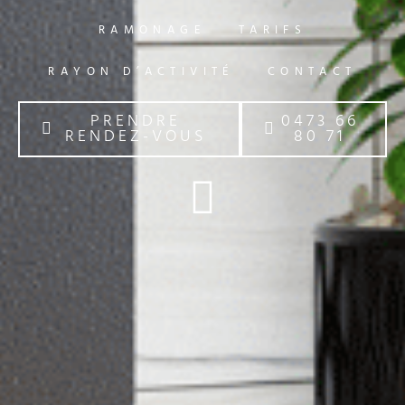
RAMONAGE
TARIFS
RAYON D’ACTIVITÉ
CONTACT
PRENDRE
0473 66
RENDEZ-VOUS
80 71