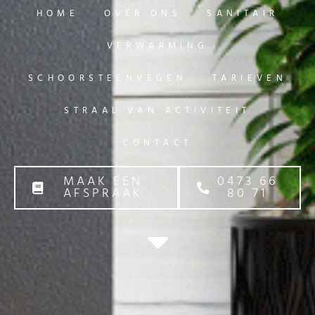
HOME
OVER ONS
SANITAIR
VERWARMING
SCHOORSTEENVEGEN
TARIEVEN
STRAAL VAN ACTIVITEIT
CONTACT
MAAK EEN
0473 66
AFSPRAAK
80 71