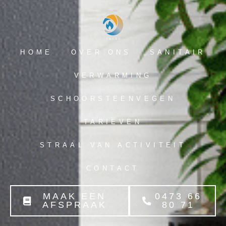
HOME
OVER ONS
SANITAIR
VERWARMING
SCHOORSTEENVEGEN
TARIEVEN
STRAAL VAN ACTIVITEIT
CONTACT
MAAK EEN
0473 66
AFSPRAAK
80 71