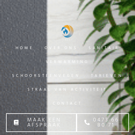
HOME
OVER ONS
SANITAIR
VERWARMING
SCHOORSTEENVEGEN
TARIEVEN
STRAAL VAN ACTIVITEIT
CONTACT
MAAK EEN
0473 66
AFSPRAAK
80 71