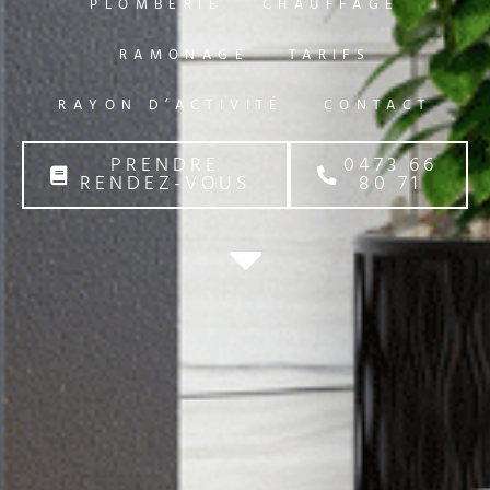
PLOMBERIE
CHAUFFAGE
RAMONAGE
TARIFS
RAYON D’ACTIVITÉ
CONTACT
PRENDRE
0473 66
RENDEZ-VOUS
80 71