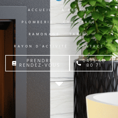
ACCUEIL
À PROPOS
PLOMBERIE
CHAUFFAGE
RAMONAGE
TARIFS
RAYON D’ACTIVITÉ
CONTACT
PRENDRE
0473 66
RENDEZ-VOUS
80 71