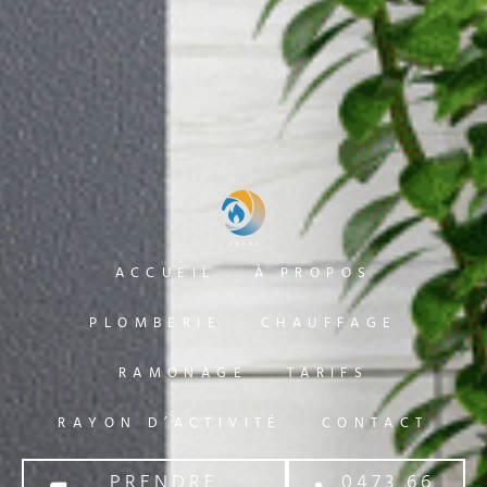
ACCUEIL
À PROPOS
PLOMBERIE
CHAUFFAGE
RAMONAGE
TARIFS
RAYON D’ACTIVITÉ
CONTACT
PRENDRE
0473 66