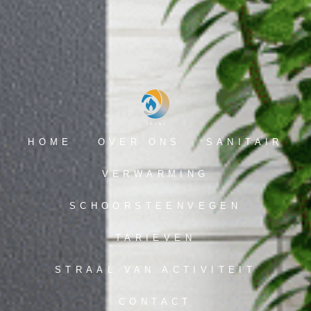
HOME
OVER ONS
SANITAIR
VERWARMING
SCHOORSTEENVEGEN
TARIEVEN
STRAAL VAN ACTIVITEIT
CONTACT