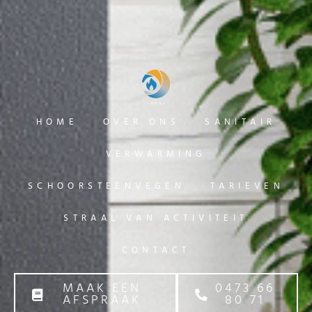
HOME
OVER ONS
SANITAIR
VERWARMING
SCHOORSTEENVEGEN
TARIEVEN
STRAAL VAN ACTIVITEIT
CONTACT
MAAK EEN
0473 66
AFSPRAAK
80 71