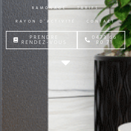
RAMONAGE
TARIFS
RAYON D’ACTIVITÉ
CONTACT
PRENDRE
0473 66
RENDEZ-VOUS
80 71