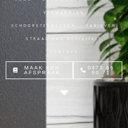
VERWARMING
SCHOORSTEENVEGEN
TARIEVEN
STRAAL VAN ACTIVITEIT
CONTACT
MAAK EEN
0473 66
AFSPRAAK
80 71