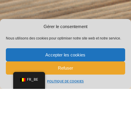
Gérer le consentement
Nous utilisons des cookies pour optimiser notre site web et notre service.
Accepter les cookies
Refuser
FR_BE
POLITIQUE DE COOKIES
CATÉGORIE :
PLOMBERIE-BRUXELLES
PLOMBERIE MOLENBEEK-SAINT-JEAN
Vous envisagez de rénover votre salle de bain ou de
remplacer vos canalisations ? Basée à Anderlecht,
l’entreprise Irial est votre partenaire de confiance pour tous