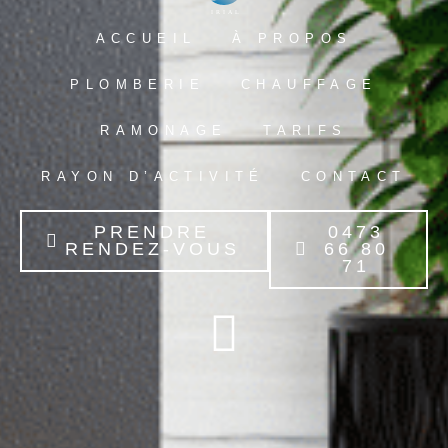
ACCUEIL
À PROPOS
PLOMBERIE
CHAUFFAGE
RAMONAGE
TARIFS
RAYON D’ACTIVITÉ
CONTACT
PRENDRE
0473
RENDEZ-VOUS
66 80
71